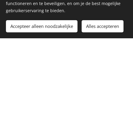
functioneren en te beveiligen, en om je de best mogelijke
helpen bij de keuze en op dat moment al praktische
gebruikerservaring te bieden.
problemen te voorzien en te verhelpen
Accepteer alleen noodzakelijke
Alles accepteren
- de koper up-to-date houden over de planning van het
project
- de koper wegwijs maken in plannen en verrekeningen en
deze laten goedkeuren
- vragen van kopers beantwoorden na consultatie van
promotor/aannemer
- en omgekeerd: vragen van de aannemer bespreken met
de kopers
Kortom, alles waardoor u als bouwpromotor en/of
aannemer zich kan concentreren op uw kerntaal, namelijk
het bouwen.